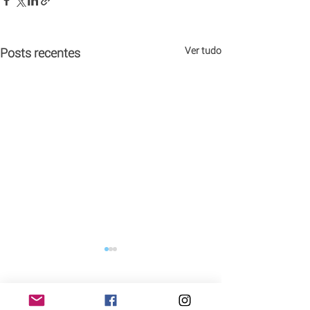
Ver tudo
Posts recentes
Nova promoção das
Cantinas do Tio Julio.
Ainda não enviou o seu
Comentários