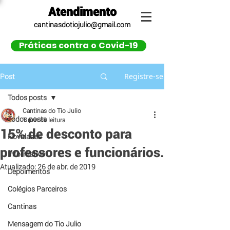
Atendimento
cantinasdotiojulio@gmail.com
Práticas contra o Covid-19
Registre-se
Post
Todos posts
Cantinas do Tio Julio
Todos posts
1 min de leitura
15% de desconto para
Novidades
professores e funcionários.
Informativo
Atualizado:
26 de abr. de 2019
Depoimentos
Colégios Parceiros
Cantinas
Mensagem do Tio Julio