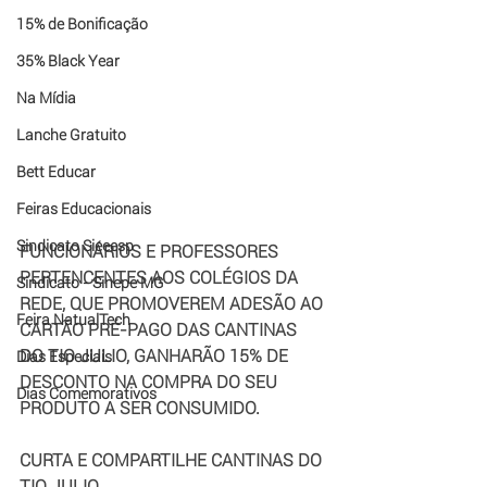
15% de Bonificação
35% Black Year
Na Mídia
Lanche Gratuito
Bett Educar
Feiras Educacionais
Sindicato Sieeesp
FUNCIONÁRIOS E PROFESSORES 
PERTENCENTES AOS COLÉGIOS DA 
Sindicato - Sinepe MG
REDE, QUE PROMOVEREM ADESÃO AO 
Feira NatualTech
CARTÃO PRÉ-PAGO DAS CANTINAS 
DO TIO JULIO, GANHARÃO 15% DE 
Dias Especiais
DESCONTO NA COMPRA DO SEU 
Dias Comemorativos
PRODUTO A SER CONSUMIDO.
CURTA E COMPARTILHE CANTINAS DO 
TIO JULIO.