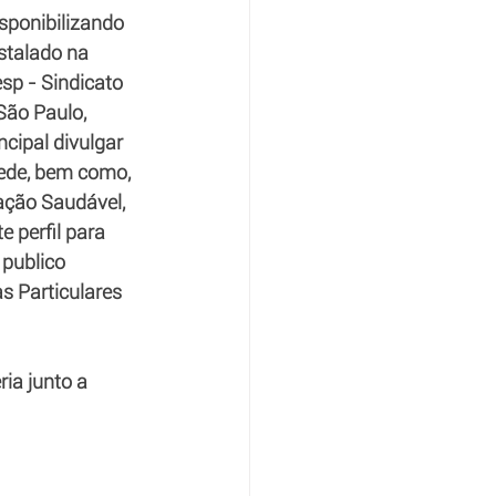
isponibilizando 
stalado na 
sp - Sindicato 
São Paulo, 
cipal divulgar 
ede, bem como, 
ação Saudável, 
 perfil para 
publico 
s Particulares 
ia junto a 