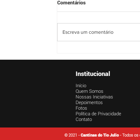
Comentários
Escreva um comentário
Boas práticas na volta as
aulas com segurança,
contrato o Covid-19.
Institucional
Início
Quem Somos
Nossas Iniciativas
Depoimentos
Fotos
Política de Privacidade
Contato
© 2021 -
Cantinas do Tio Julio
- Todos os 