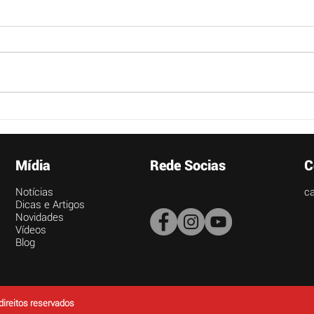
do Tio Julio.
Ainda não enviou o seu vídeo?
Não fiquem de fora!! EX-ALUNOS
CONSUMIDORES DA REDE
CANTINAS DO TIO JULIO, TERÃO
SEUS FILHOS SENDO...
Vem 
Colé
Paul
Mídia
Rede Socias
C
Notícias
ca
Dicas e Artigos
Novidades
Vídeos
Blog
direitos reservados