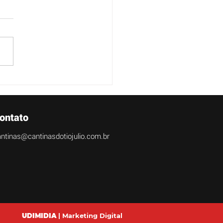
aí uma nova Cantina no
gio La Salle São
o/SP
ontato
ntinas@cantinasdotiojulio.com.br
UDIMIDIA
| Marketing Digital