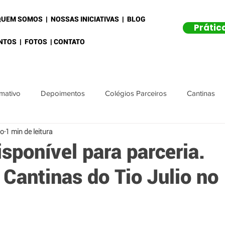
QUEM SOMOS
|
NOSSAS INICIATIVAS
|
BLOG
Prátic
NTOS
|
FOTOS
|
CONTATO
rmativo
Depoimentos
Colégios Parceiros
Cantinas
io
1 min de leitura
de Bonificação
35% Black Year
Na Mídia
sponível para parceria.
 Cantinas do Tio Julio no
Feiras Educacionais
Sindicato Sieeesp
 NatualTech
Dias Especiais
Dias Comemorativos