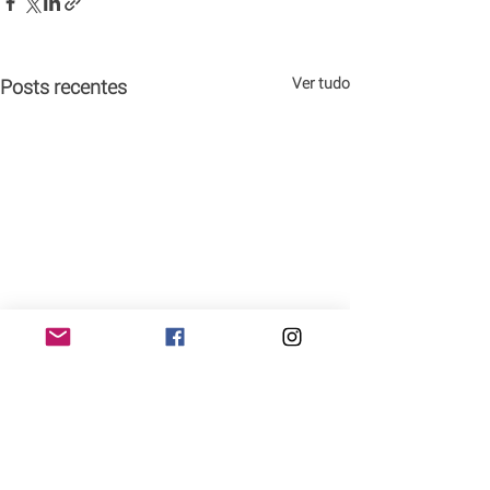
Ver tudo
Posts recentes
Nova promoção das
Cantinas do Tio Julio.
Ainda não enviou o seu
Comentários