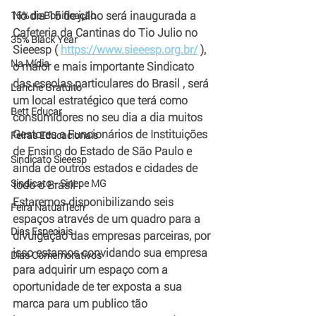
No dia 15 de julho será inaugurada a 
15% de Bonificação
Cafeteria da Cantinas do Tio Julio no 
35% Black Year
Sieeesp ( 
https://www.sieeesp.org.br/
 ), 
Na Mídia
o maior e mais importante Sindicato 
das escolas particulares do Brasil , será 
Lanche Gratuito
um local estratégico que terá como 
Bett Educar
consumidores no seu dia a dia muitos 
Gestores e Funcionários de Instituições 
Feiras Educacionais
de Ensino do Estado de São Paulo e 
Sindicato Sieeesp
ainda de outros estados e cidades de 
Sindicato - Sinepe MG
todo o Brasil .
Estaremos disponibilizando seis 
Feira NatualTech
espaços através de um quadro para a 
Dias Especiais
divulgação das empresas parceiras, por 
isso estamos convidando sua empresa 
Dias Comemorativos
para adquirir um espaço com a 
oportunidade de ter exposta a sua 
marca para um publico tão 