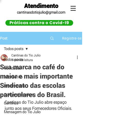
Atendimento
cantinasdotiojulio@gmail.com
Práticas contra o Covid-19
Registre-se
Post
Todos posts
Cantinas do Tio Julio
Todos posts
1 min de leitura
Sua marca no café do
Novidades
maior e mais importante
Informativo
Sindicato das escolas
Depoimentos
particulares do Brasil.
Colégios Parceiros
Cantinas do Tio Julio abre espaço 
Cantinas
junto aos seus Fornecedores Oficiais.
Mensagem do Tio Julio