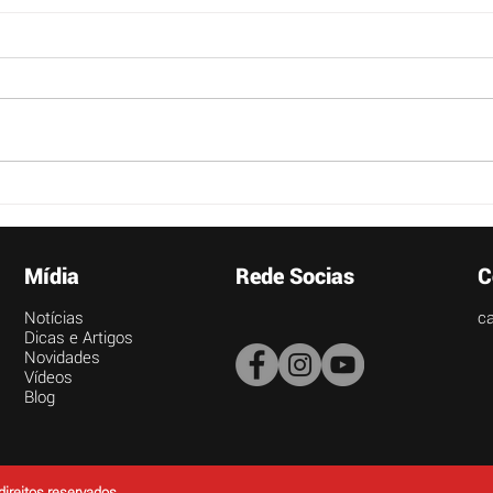
Nova promoção das Cantinas
do Tio Julio.
Ainda não enviou o seu vídeo?
Não fiquem de fora!! EX-ALUNOS
CONSUMIDORES DA REDE
CANTINAS DO TIO JULIO, TERÃO
SEUS FILHOS SENDO...
Vem 
Colé
em 
Mídia
Rede Socias
C
Notícias
ca
Dicas e Artigos
Novidades
Vídeos
Blog
direitos reservados