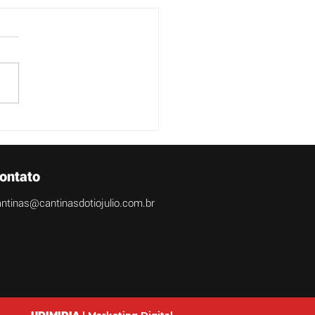
aí uma nova Cantina no
gio Marista Diocesano
Uberaba/MG
ontato
ntinas@cantinasdotiojulio.com.br