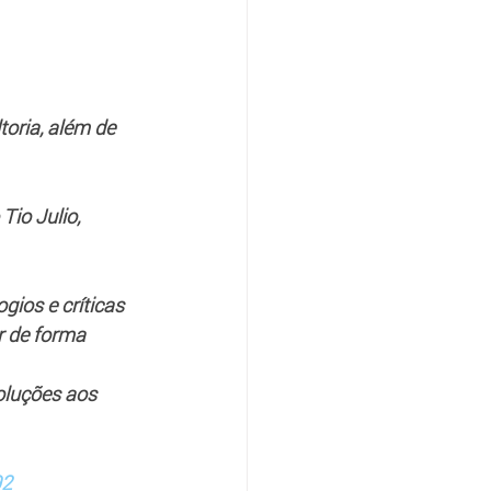
oria, além de 
io Julio, 
ios e críticas 
 de forma 
oluções aos 
92