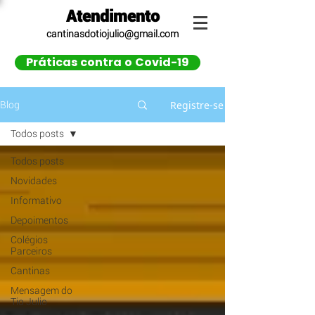
Atendimento
cantinasdotiojulio@gmail.com
Práticas contra o Covid-19
Registre-se
Blog
Todos posts
Todos posts
Novidades
Informativo
Depoimentos
Colégios
Parceiros
Cantinas
Mensagem do
Tio Julio