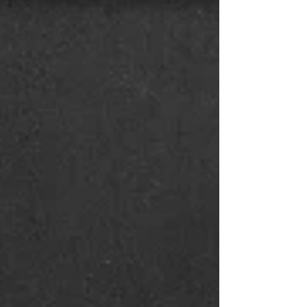
15% de
Bonificação
35% Black Year
Na Mídia
Lanche
Gratuito
Bett Educar
Feiras
Educacionais
Sindicato
Sieeesp
Sindicato -
Sinepe MG
Feira
NatualTech
Dias Especiais
Dias
Comemorativos