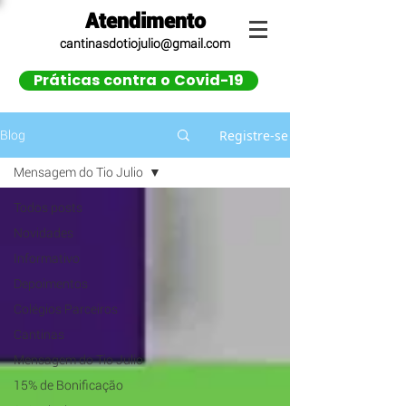
Atendimento
cantinasdotiojulio@gmail.com
Práticas contra o Covid-19
Registre-se
Blog
Mensagem do Tio Julio
Todos posts
Novidades
Informativo
Depoimentos
Colégios Parceiros
Cantinas
Mensagem do Tio Julio
15% de Bonificação