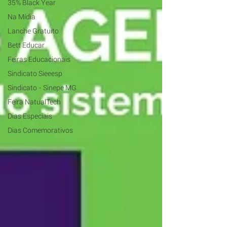
35% Black Year
Na Mídia
Lanche Gratuito
Bett Educar
Feiras Educacionais
Sindicato Sieeesp
Sindicato - Sinepe MG
Feira NatualTech
Dias Especiais
Dias Comemorativos